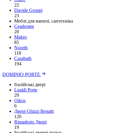
22
Davide Groppi
23
Меблі для ванної, сантехніка
Ceadesign
20
Makro
85
Noorth
118
Сasabath
194
DOMINIO PORTE
Італійські двері
Lualdi Porte
29
Oikos
6
Двері Ghizzi Benatti
120
Rimadesio Двері
19
Італійські дверні ручки