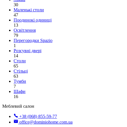
30
Маленькі столи
47
Поодинокі одиниці
13
Освітлення
79
Перегородки Spazio
1
Розсувні двері
14
Столи
65
Стільці
63
Тумби
7
Шафи
16
Меблевий салон
+38 (068) 855-59-77
office@dominiohome.com.ua