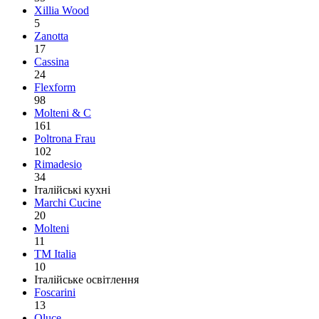
Xillia Wood
5
Zanotta
17
Cassina
24
Flexform
98
Molteni & C
161
Poltrona Frau
102
Rimadesio
34
Італійські кухні
Marchi Cucine
20
Molteni
11
TM Italia
10
Італійське освітлення
Foscarini
13
Oluce