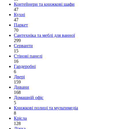
Контейнери та книжкові шафи
47
Кухні
47
Паркет
70
Сантехніка та меблі для ванної
299
Серванти
15
Стінові панелі
16
Гардеробні
6
Двері
159
Дивани
168
Домашній офіс
5
Книжкові полиці та мультимедіа
8
Крісла
128
Ліжка