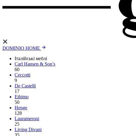
DOMINIO HOME
Італійські меблі
Carl Hansen & Son’s
60
Ceccotti
9
De Castelli
17
Ethimo
50
Henge
128
Laurameroni
25
Living Divani
35