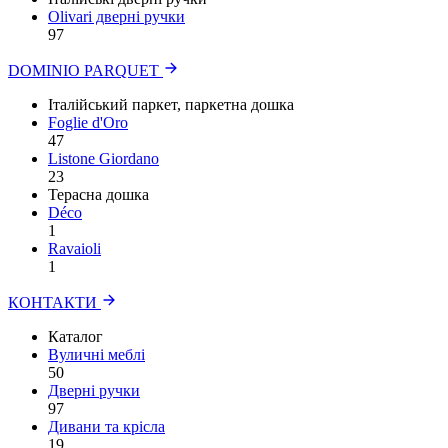
Olivari дверні ручки
97
DOMINIO PARQUET
Італійський паркет, паркетна дошка
Foglie d'Oro
47
Listone Giordano
23
Терасна дошка
Déco
1
Ravaioli
1
КОНТАКТИ
Каталог
Вуличні меблі
50
Дверні ручки
97
Дивани та крісла
19