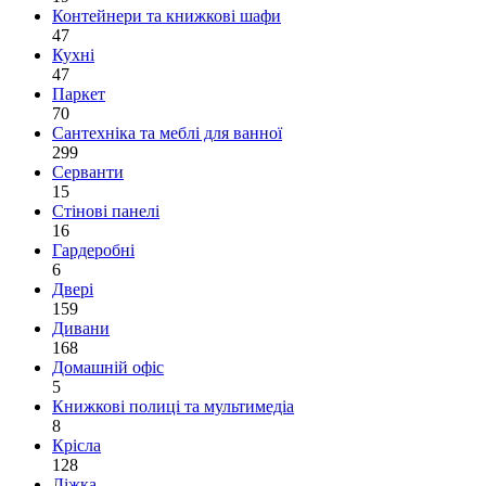
Контейнери та книжкові шафи
47
Кухні
47
Паркет
70
Сантехніка та меблі для ванної
299
Серванти
15
Стінові панелі
16
Гардеробні
6
Двері
159
Дивани
168
Домашній офіс
5
Книжкові полиці та мультимедіа
8
Крісла
128
Ліжка