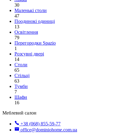
30
Маленькі столи
47
Поодинокі одиниці
13
Освітлення
79
Перегородки Spazio
1
Розсувні двері
14
Столи
65
Стільці
63
Тумби
7
Шафи
16
Меблевий салон
+38 (068) 855-59-77
office@dominiohome.com.ua