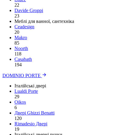
22
Davide Groppi
23
Меблі для ванної, сантехніка
Ceadesign
20
Makro
85
Noorth
118
Сasabath
194
DOMINIO PORTE
Італійські двері
Lualdi Porte
29
Oikos
6
Двері Ghizzi Benatti
120
Rimadesio Двері
19
Італійські дверні ручки