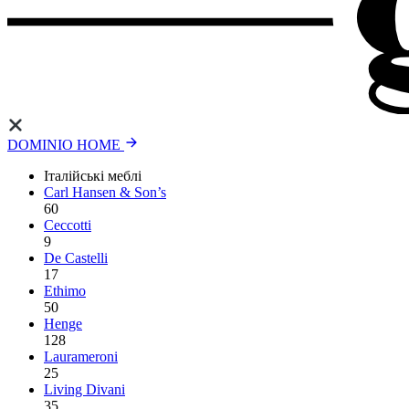
DOMINIO HOME
Італійські меблі
Carl Hansen & Son’s
60
Ceccotti
9
De Castelli
17
Ethimo
50
Henge
128
Laurameroni
25
Living Divani
35