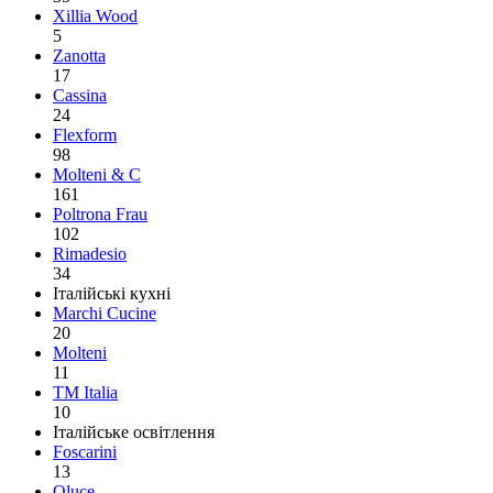
Xillia Wood
5
Zanotta
17
Cassina
24
Flexform
98
Molteni & C
161
Poltrona Frau
102
Rimadesio
34
Італійські кухні
Marchi Cucine
20
Molteni
11
TM Italia
10
Італійське освітлення
Foscarini
13
Oluce