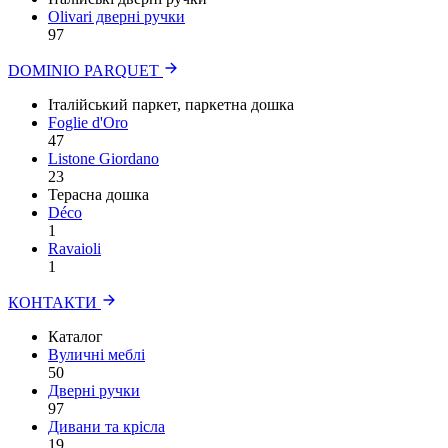
Olivari дверні ручки
97
DOMINIO PARQUET
Італійський паркет, паркетна дошка
Foglie d'Oro
47
Listone Giordano
23
Терасна дошка
Déco
1
Ravaioli
1
КОНТАКТИ
Каталог
Вуличні меблі
50
Дверні ручки
97
Дивани та крісла
19