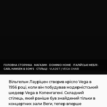
ГОЛОВНА СТОРІНКА
·
МАГАЗИН
·
DOMINIO HOME
·
ІТАЛІЙСЬКІ МЕБЛІ
·
CARL HANSEN & SON’S
·
СТІЛЬЦІ
·
VLA26T | VEGA CHAIR
Вільгельм Лауріцен створив крісло Vega в
1956 році, коли він побудував модерністський
шедевр Vega в Копенгагені. Складний
стілець, який раніше був знайдений тільки в
концертних зали Веги, тепер вперше