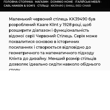
ГОЛОВНА СТОРІНКА
·
МАГАЗИН
·
DOMINIO HOME
·
ІТАЛІЙСЬКІ МЕБЛІ
·
CARL HANSEN & SON’S
·
СТІЛЬЦІ
·
KK39490 | SMALL RED CHAIR
Маленький червоний стілець KK39490 був
розроблений Kaare Klint у 1928 році, щоб
розширити діапазон і функціональність
відомої серії Червоний Стілець. Серія може
похвалитися основою в історичних
посиланнях і створюється відповідно до
геометричного та математичного підходу
Клінта до дизайну. Менший розмір стільців
дозволяє ідеально сидіти навколо обіднього
столу.
Потрібна допомога у
виборі?
Зв'яжіться з нами для