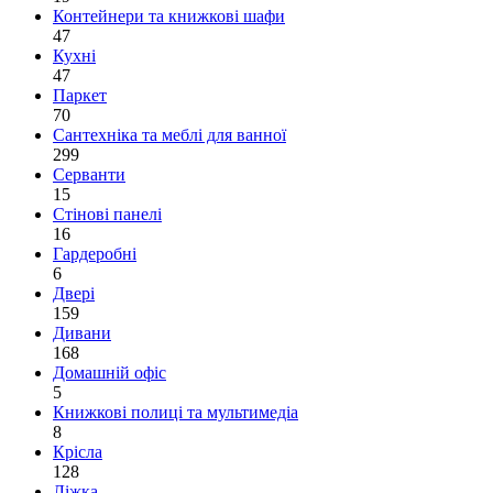
Контейнери та книжкові шафи
47
Кухні
47
Паркет
70
Сантехніка та меблі для ванної
299
Серванти
15
Стінові панелі
16
Гардеробні
6
Двері
159
Дивани
168
Домашній офіс
5
Книжкові полиці та мультимедіа
8
Крісла
128
Ліжка