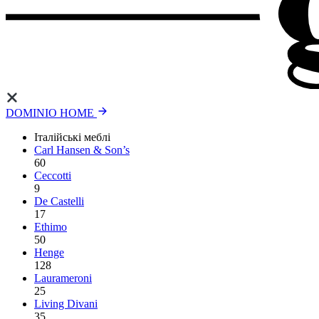
DOMINIO HOME
Італійські меблі
Carl Hansen & Son’s
60
Ceccotti
9
De Castelli
17
Ethimo
50
Henge
128
Laurameroni
25
Living Divani
35