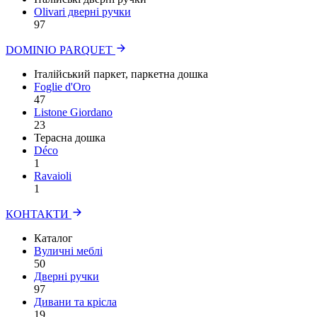
Olivari дверні ручки
97
DOMINIO PARQUET
Італійський паркет, паркетна дошка
Foglie d'Oro
47
Listone Giordano
23
Терасна дошка
Déco
1
Ravaioli
1
КОНТАКТИ
Каталог
Вуличні меблі
50
Дверні ручки
97
Дивани та крісла
19