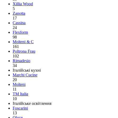
Xillia Wood
5
Zanotta
17
Cassina
24
Flexform
98
Molteni & C
161
Poltrona Frau
102
Rimadesio
34
Італійські кухні
Marchi Cucine
20
Molteni
11
TM Italia
10
Італійське освітлення
Foscarini
13
Oluce