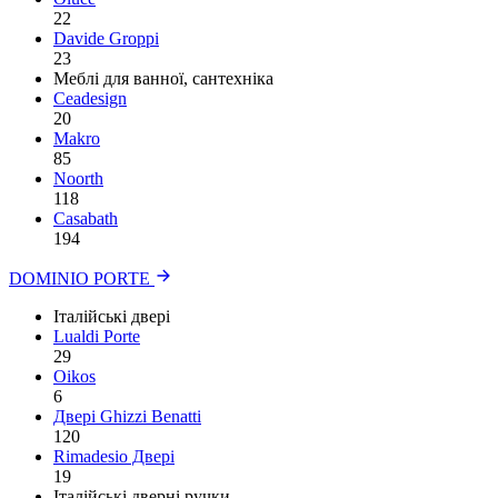
22
Davide Groppi
23
Меблі для ванної, сантехніка
Ceadesign
20
Makro
85
Noorth
118
Сasabath
194
DOMINIO PORTE
Італійські двері
Lualdi Porte
29
Oikos
6
Двері Ghizzi Benatti
120
Rimadesio Двері
19
Італійські дверні ручки