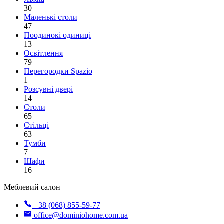
30
Маленькі столи
47
Поодинокі одиниці
13
Освітлення
79
Перегородки Spazio
1
Розсувні двері
14
Столи
65
Стільці
63
Тумби
7
Шафи
16
Меблевий салон
+38 (068) 855-59-77
office@dominiohome.com.ua