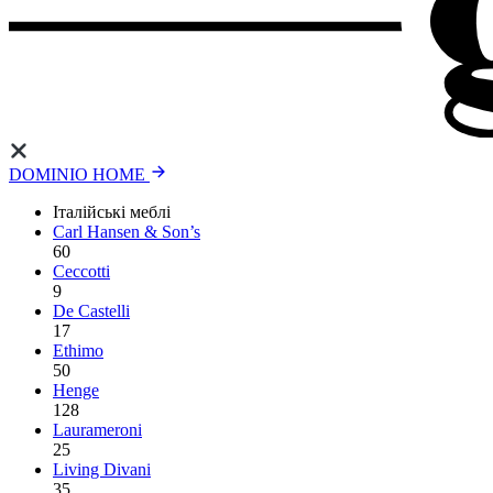
DOMINIO HOME
Італійські меблі
Carl Hansen & Son’s
60
Ceccotti
9
De Castelli
17
Ethimo
50
Henge
128
Laurameroni
25
Living Divani
35