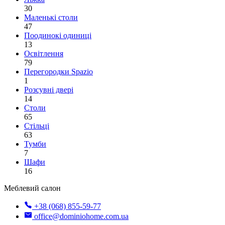
30
Маленькі столи
47
Поодинокі одиниці
13
Освітлення
79
Перегородки Spazio
1
Розсувні двері
14
Столи
65
Стільці
63
Тумби
7
Шафи
16
Меблевий салон
+38 (068) 855-59-77
office@dominiohome.com.ua