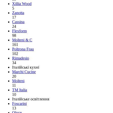
Xillia Wood
5
Zanotta
17
Cassina
24
Flexform
98
Molteni & C
161
Poltrona Frau
102
Rimadesio
34
Італійські кухні
Marchi Cucine
20
Molteni
11
TM Italia
10
Італійське освітлення
Foscarini
13
Oluce