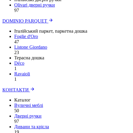
Olivari дверні ручки
97
DOMINIO PARQUET
Італійський паркет, паркетна дошка
Foglie d'Oro
47
Listone Giordano
23
Терасна дошка
Déco
1
Ravaioli
1
КОНТАКТИ
Каталог
Вуличні меблі
50
Дверні ручки
97
Дивани та крісла
19