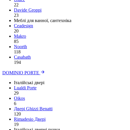
22
Davide Groppi
23
Меблі для ванної, сантехніка
Ceadesign
20
Makro
85
Noorth
118
Сasabath
194
DOMINIO PORTE
Італійські двері
Lualdi Porte
29
Oikos
6
Двері Ghizzi Benatti
120
Rimadesio Двері
19
Італійські дверні ручки