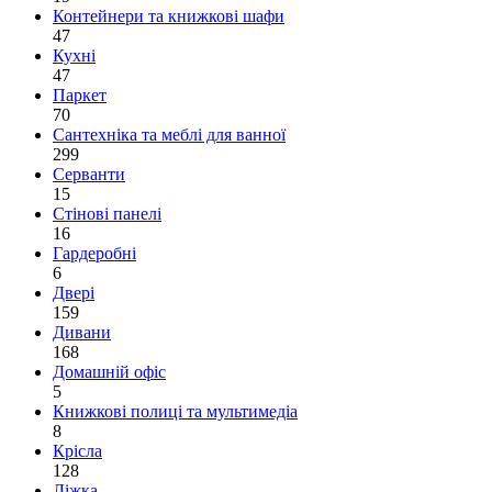
Контейнери та книжкові шафи
47
Кухні
47
Паркет
70
Сантехніка та меблі для ванної
299
Серванти
15
Стінові панелі
16
Гардеробні
6
Двері
159
Дивани
168
Домашній офіс
5
Книжкові полиці та мультимедіа
8
Крісла
128
Ліжка