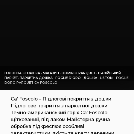
ГОЛОВНА СТОРІНКА
·
МАГАЗИН
·
DOMINIO PARQUET
·
ІТАЛІЙСЬКИЙ
ПАРКЕТ, ПАРКЕТНА ДОШКА
·
FOGLIE D'ORO
·
ДОШКА
·
LISTONI
·
FOGLIE
DORO PARQUET CA FOSCOLO
Ca’ Foscolo – Підлогові покриття з дошки
Підлогове покриття з паркетної дошки
Темно-американський горіх Ca’ Foscolo
щіткований, під лаком Майстерна ручна
обробка підкреслює особливі
характеристики, якість та красу деревини